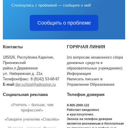
Столкнулись с проблемой — сообщите о ней!
Сообщить о проблеме
Контакты
ГОРЯЧАЯ ЛИНИЯ
185026, Республика Карелия,
(по вопросам незаконного сбора
Прионежский
денежных средств в
район,п.Деревянное
образовательных учреждениях)
ул. Набережная д. 21а
Информация
Телефон/факс: 8 (8142) 53-68-97
Написать письмо в
E-mail
:
der-school@admprion.ru
Управление Образования
Социальная реклама
Телефон доверия
«Учитель – больше, чем
8-800-2000-122
Работает ежедневно
профессия!»
и круглосуточно.
Звонок на телефон доверия
«Говорите учителям «Спасибо»
является анонимным и бесплатным
со стационарных и мобильных