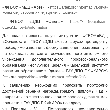
- ФГБОУ «МДЦ «Артек» -
https://artek.org/informaciya-dlya-
roditelyay/kak-poluchitsya-putevku-v-artek/
;
- ФГБОУ «ВДЦ «Смена» -
https://xn--80ajufr.xn--
d1acj3b/howto/information
.
Для подачи заявки на получение путевки в ФГБОУ «ВДЦ
«Орленок» и ФГБОУ «ВДЦ «Алые паруса» претенденту
необходимо заполнить форму заявления, размещенную
на официальном сайте государственного автономного
учреждения дополнительного профессионального
образования Республики Карелия «Карельский институт
развития образования» (далее – ГАУ ДПО РК «КИРО»)
(ссылка
https://kiro-karelia.ru/structure/codo/fds
).
К заявлению необходимо приложить портфолио
достижений ребенка (награды, грамоты, дипломы и т.д) и
направить по электронной почте:
oodo.cdk@mail.ru
или
принести в ГАУ ДПО РК «КИРО» по адресу:
ул. Правды, д.31, г. Петрозаводск, предварительно