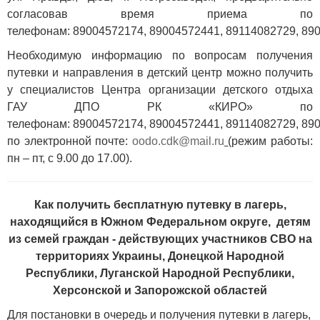
согласовав время приема по
телефонам:
89004572174
,
89004572441
,
89114082729
,
89
Необходимую информацию по вопросам получения
путевки и направления в детский центр можно получить
у специалистов Центра организации детского отдыха
ГАУ ДПО РК «КИРО» по
телефонам:
89004572174
,
89004572441
,
89114082729
,
89
по электронной почте:
oodo.cdk@mail.ru
(режим работы:
пн – пт, с 9.00 до 17.00).
Как получить бесплатную путевку в лагерь,
находящийся в Южном Федеральном округе, детям
из семей граждан - действующих участников СВО на
территориях Украины, Донецкой Народной
Республики, Луганской Народной Республики,
Херсонской и Запорожской областей
Для постановки в очередь и получения путевки в лагерь,