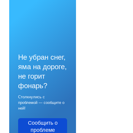
Не убран снег,
яма на дороге,
не горит
фонарь?
Столкнулись с
проблемой — сообщите о
ней!
Сообщить о
проблеме