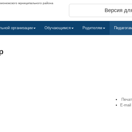
рионежского муниципального района
Версия дл
льной организации
Обучающимся
Родителям
Педагога
р
Печа
E-mail